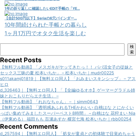
1年の折り返しに確認したいEDiT手帳の「YE...
【合計500円以下】Seriaの6穴バインダー...
10年間続けられた手帳との暮らし
1ヶ月1万円でオタク生活を楽しむ
検
索
Recent Posts
【無料フル動画】「メスガキがヤッてきたっ！！ パパ活女子の従妹と
セックス三昧の夏 松本いちか」 – 松本いちか｜mudr00225
s011akamj01819｜【無料エロ同人】「おみまいスキンシップ」 – アス
ヒロ
d_326463｜【無料エロ同人】「【全編ゆるオホ】ゲーマーグラドル姉
妹とおこもりだらエチ生活」 –
【無料フル動画】「れおなちゃん」 – ｜simm0643
【無料フル動画】「透明感あふれるTHEかわいい 白桃はな とにかくい
っぱい集めてみましたスーパーベスト8時間」 – 白桃はな 花狩まい Nia
（伊東める） 福田もも 百瀬あすか 横宮七海 松本いちか｜rbb00254
Recent Comments
d_257594｜【無料エロ同人】「処女が童貞との初体験で目覚めちゃう