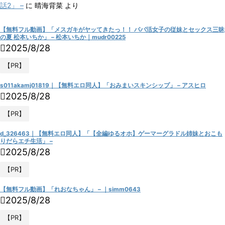
話2」 –
に
晴海背菜
より
【無料フル動画】「メスガキがヤッてきたっ！！ パパ活女子の従妹とセックス三昧
の夏 松本いちか」 – 松本いちか｜mudr00225
2025/8/28
【PR】
s011akamj01819｜【無料エロ同人】「おみまいスキンシップ」 – アスヒロ
2025/8/28
【PR】
d_326463｜【無料エロ同人】「【全編ゆるオホ】ゲーマーグラドル姉妹とおこも
りだらエチ生活」 –
2025/8/28
【PR】
【無料フル動画】「れおなちゃん」 – ｜simm0643
2025/8/28
【PR】