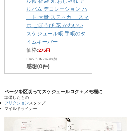
ル帳 福袋 丸 おしゃれ ア
ルバム デコレーション ハ
ート 大量 ステッカー スマ
ホ ごほうび 花 かわいい
スケジュール帳 手帳のタ
イムキーパー
価格:
275円
(2022/5/15 21:24時点)
感想(0件)
ページを区切ってスケジュールログ＋メモ欄に
準備したもの
フリクション
スタンプ
マイルドライナー