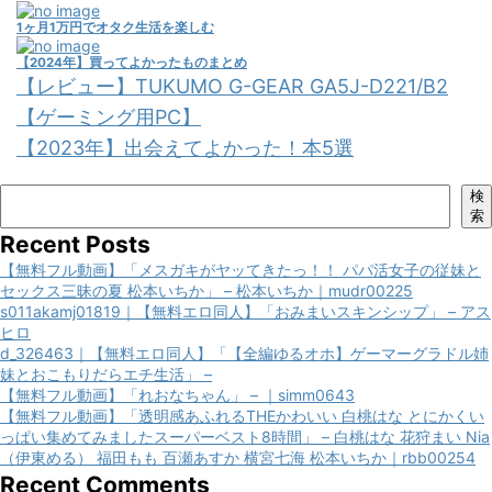
1ヶ月1万円でオタク生活を楽しむ
【2024年】買ってよかったものまとめ
【レビュー】TUKUMO G-GEAR GA5J-D221/B2
【ゲーミング用PC】
【2023年】出会えてよかった！本5選
検
索
Recent Posts
【無料フル動画】「メスガキがヤッてきたっ！！ パパ活女子の従妹と
セックス三昧の夏 松本いちか」 – 松本いちか｜mudr00225
s011akamj01819｜【無料エロ同人】「おみまいスキンシップ」 – アス
ヒロ
d_326463｜【無料エロ同人】「【全編ゆるオホ】ゲーマーグラドル姉
妹とおこもりだらエチ生活」 –
【無料フル動画】「れおなちゃん」 – ｜simm0643
【無料フル動画】「透明感あふれるTHEかわいい 白桃はな とにかくい
っぱい集めてみましたスーパーベスト8時間」 – 白桃はな 花狩まい Nia
（伊東める） 福田もも 百瀬あすか 横宮七海 松本いちか｜rbb00254
Recent Comments