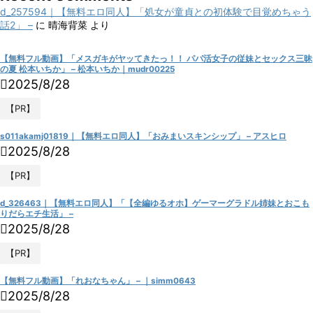
d_257594｜【無料エロ同人】「処女が童貞との初体験で目覚めちゃう
話2」 –
に
晴海背菜
より
【無料フル動画】「メスガキがヤッてきたっ！！ パパ活女子の従妹とセックス三昧
の夏 松本いちか」 – 松本いちか｜mudr00225
2025/8/28
【PR】
s011akamj01819｜【無料エロ同人】「おみまいスキンシップ」 – アスヒロ
2025/8/28
【PR】
d_326463｜【無料エロ同人】「【全編ゆるオホ】ゲーマーグラドル姉妹とおこも
りだらエチ生活」 –
2025/8/28
【PR】
【無料フル動画】「れおなちゃん」 – ｜simm0643
2025/8/28